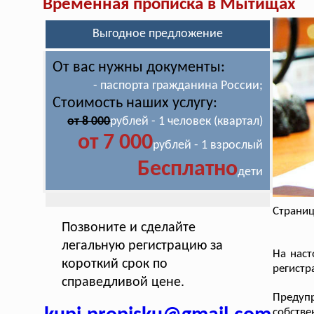
Временная прописка в Мытищах
Выгодное предложение
От вас нужны документы:
- паспорта гражданина России;
Стоимость наших услугу:
от 8 000
рублей - 1 человек (квартал)
от 7 000
рублей - 1 взрослый
Бесплатно
дети
Страниц
Позвоните и сделайте
легальную регистрацию за
На наст
короткий срок по
регистр
справедливой цене.
Предуп
собстве