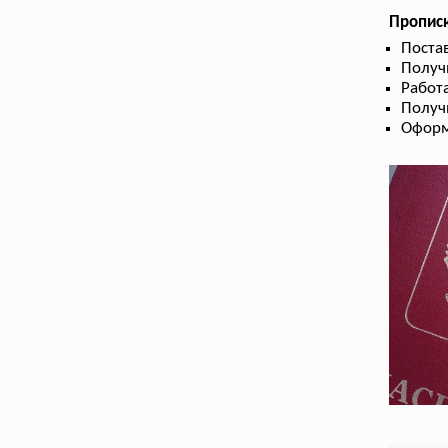
Прописк
Поста
Получ
Работа
Получ
Оформ