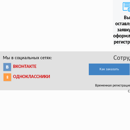
В
оставл
заявк
оформл
регист
Сотру
Мы в социальных сетях:
ВКОНТАКТЕ
Как заказать
ОДНОКЛАССНИКИ
Временная регистрация 
С