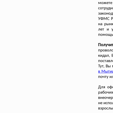
можете
сотру
законод
УФМС Ро
на рын
лет и 
помощью
Получи
проволо
кидал, 
поставл
Тут, Вы
в Мыти
почту и
Для оф
рабочих
внеочер
не испо
взрослы