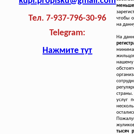
kupi.propisku@gmail.com
меньш
зарегис
Тел. 7-937-796-30-96
чтобы о
на данн
Telegram:
На дан
регист
Нажмите тут
минимал
жильцо
нашему
обстоят
организ
сотруд
регуля
страны.
услуг 
нескол
осталис
Пожалу
жулико
тысяч 